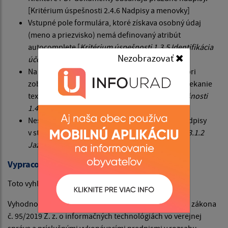
[Kritérium úspešnosti 2.4.6 Nadpisy a menovky]
Vstupné pole formulára, ktoré získava osobný údaj
(meno a priezvisko) nemá definovaný atribút
autocomplete [
Kritérium úspešnosti 1.3.5 Identifikácia
Nezobrazovať
účelu vstupu
]
Na webovom sídle sa môže vyskytnúť problém pri
zobrazení obsahu v šírke 320 CSS pixelov – pretekanie
textu mimo okno prehliadača. [
Kritérium úspešnosti
1.4.10 Zmena usporiadania obsahu
]
Nesprávne nastavený lang pre cudzojazyčné nadpisy
v stránkach v slovenčine
[Kritérium úspešnosti 3.1.2
Jazyk jednotlivých častí]
Vypracovanie tohto vyhlásenia o prístupnosti
Toto vyhlásenie bolo vypracované dňa 27.01.2026
Vyhodnotenie súladu webového sídla s požiadavkami zákona
č. 95/2019 Z. z. o informačných technológiách vo verejnej
správe a príslušnými vykonávacími predpismi v rozsahu