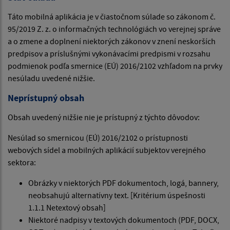
Táto mobilná aplikácia je v čiastočnom súlade so zákonom č.
95/2019 Z. z. o informačných technológiách vo verejnej správe
a o zmene a doplnení niektorých zákonov v znení neskorších
predpisov a príslušnými vykonávacími predpismi v rozsahu
podmienok podľa smernice (EÚ) 2016/2102 vzhľadom na prvky
nesúladu uvedené nižšie.
Neprístupný obsah
Obsah uvedený nižšie nie je prístupný z týchto dôvodov:
Nesúlad so smernicou (EÚ) 2016/2102 o prístupnosti
webových sídel a mobilných aplikácií subjektov verejného
sektora:
Obrázky v niektorých PDF dokumentoch, logá, bannery,
neobsahujú alternatívny text. [Kritérium úspešnosti
1.1.1 Netextový obsah]
Niektoré nadpisy v textových dokumentoch (PDF, DOCX,