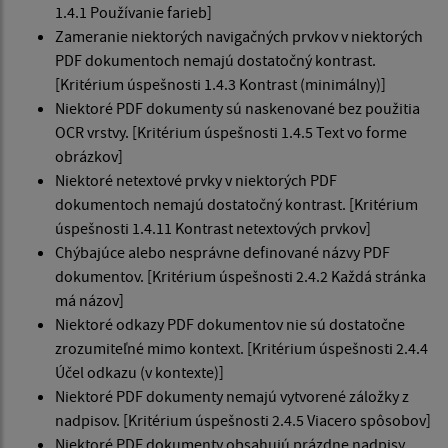
1.4.1 Používanie farieb]
Zameranie niektorých navigačných prvkov v niektorých
PDF dokumentoch nemajú dostatočný kontrast.
[Kritérium úspešnosti 1.4.3 Kontrast (minimálny)]
Niektoré PDF dokumenty sú naskenované bez použitia
OCR vrstvy. [Kritérium úspešnosti 1.4.5 Text vo forme
obrázkov]
Niektoré netextové prvky v niektorých PDF
dokumentoch nemajú dostatočný kontrast. [Kritérium
úspešnosti 1.4.11 Kontrast netextových prvkov]
Chýbajúce alebo nesprávne definované názvy PDF
dokumentov. [Kritérium úspešnosti 2.4.2 Každá stránka
má názov]
Niektoré odkazy PDF dokumentov nie sú dostatočne
zrozumiteľné mimo kontext. [Kritérium úspešnosti 2.4.4
Účel odkazu (v kontexte)]
Niektoré PDF dokumenty nemajú vytvorené záložky z
nadpisov. [Kritérium úspešnosti 2.4.5 Viacero spôsobov]
Niektoré PDF dokumenty obsahujú prázdne nadpisy.