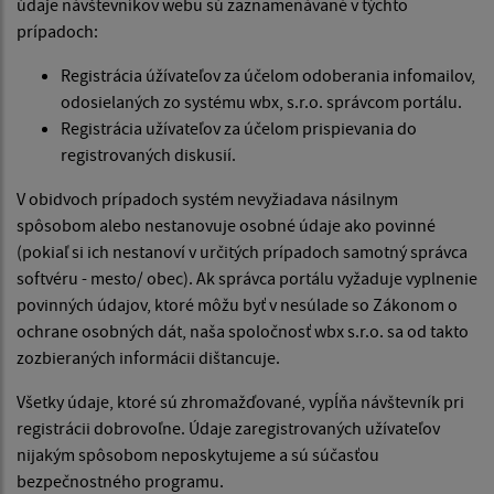
údaje návštevníkov webu sú zaznamenávané v týchto
prípadoch:
Registrácia úžívateľov za účelom odoberania infomailov,
odosielaných zo systému wbx, s.r.o. správcom portálu.
Registrácia užívateľov za účelom prispievania do
registrovaných diskusií.
V obidvoch prípadoch systém nevyžiadava násilnym
spôsobom alebo nestanovuje osobné údaje ako povinné
(pokiaľ si ich nestanoví v určitých prípadoch samotný správca
softvéru - mesto/ obec). Ak správca portálu vyžaduje vyplnenie
povinných údajov, ktoré môžu byť v nesúlade so Zákonom o
ochrane osobných dát, naša spoločnosť wbx s.r.o. sa od takto
zozbieraných informácii dištancuje.
Všetky údaje, ktoré sú zhromažďované, vypĺňa návštevník pri
registrácii dobrovoľne. Údaje zaregistrovaných užívateľov
nijakým spôsobom neposkytujeme a sú súčasťou
bezpečnostného programu.