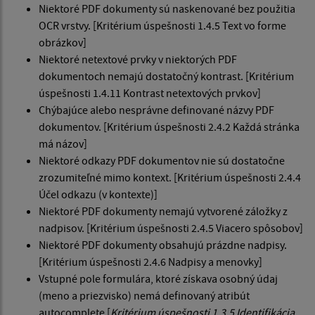
Niektoré PDF dokumenty sú naskenované bez použitia
OCR vrstvy. [Kritérium úspešnosti 1.4.5 Text vo forme
obrázkov]
Niektoré netextové prvky v niektorých PDF
dokumentoch nemajú dostatočný kontrast. [Kritérium
úspešnosti 1.4.11 Kontrast netextových prvkov]
Chýbajúce alebo nesprávne definované názvy PDF
dokumentov. [Kritérium úspešnosti 2.4.2 Každá stránka
má názov]
Niektoré odkazy PDF dokumentov nie sú dostatočne
zrozumiteľné mimo kontext. [Kritérium úspešnosti 2.4.4
Účel odkazu (v kontexte)]
Niektoré PDF dokumenty nemajú vytvorené záložky z
nadpisov. [Kritérium úspešnosti 2.4.5 Viacero spôsobov]
Niektoré PDF dokumenty obsahujú prázdne nadpisy.
[Kritérium úspešnosti 2.4.6 Nadpisy a menovky]
Vstupné pole formulára, ktoré získava osobný údaj
(meno a priezvisko) nemá definovaný atribút
autocomplete [
Kritérium úspešnosti 1.3.5 Identifikácia