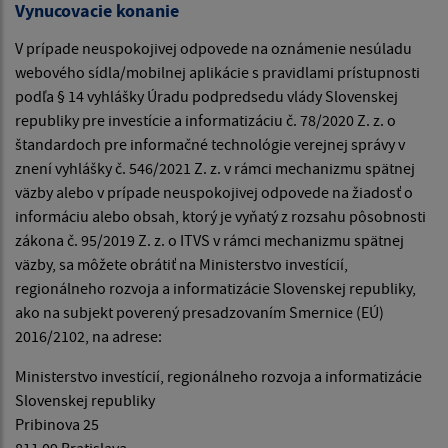
Vynucovacie konanie
V prípade neuspokojivej odpovede na oznámenie nesúladu
webového sídla/mobilnej aplikácie s pravidlami prístupnosti
podľa § 14 vyhlášky Úradu podpredsedu vlády Slovenskej
republiky pre investície a informatizáciu č. 78/2020 Z. z. o
štandardoch pre informačné technológie verejnej správy v
znení vyhlášky č. 546/2021 Z. z. v rámci mechanizmu spätnej
väzby alebo v prípade neuspokojivej odpovede na žiadosť o
informáciu alebo obsah, ktorý je vyňatý z rozsahu pôsobnosti
zákona č. 95/2019 Z. z. o ITVS v rámci mechanizmu spätnej
väzby, sa môžete obrátiť na Ministerstvo investícií,
regionálneho rozvoja a informatizácie Slovenskej republiky,
ako na subjekt poverený presadzovaním Smernice (EÚ)
2016/2102, na adrese:
Ministerstvo investícií, regionálneho rozvoja a informatizácie
Slovenskej republiky
Pribinova 25
811 09 Bratislava