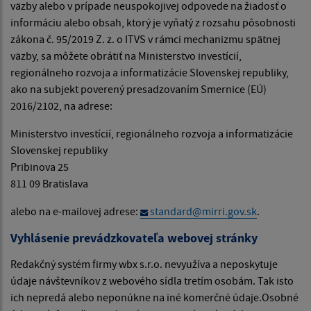
väzby alebo v prípade neuspokojivej odpovede na žiadosť o
informáciu alebo obsah, ktorý je vyňatý z rozsahu pôsobnosti
zákona č. 95/2019 Z. z. o ITVS v rámci mechanizmu spätnej
väzby, sa môžete obrátiť na Ministerstvo investícií,
regionálneho rozvoja a informatizácie Slovenskej republiky,
ako na subjekt poverený presadzovaním Smernice (EÚ)
2016/2102, na adrese:
Ministerstvo investícií, regionálneho rozvoja a informatizácie
Slovenskej republiky
Pribinova 25
811 09 Bratislava
alebo na e-mailovej adrese:
standard@mirri.gov.sk
.
Vyhlásenie prevádzkovateľa webovej stránky
Redakčný systém firmy wbx s.r.o. nevyužíva a neposkytuje
údaje návštevníkov z webového sídla tretím osobám. Tak isto
ich nepredá alebo neponúkne na iné komerčné údaje.Osobné