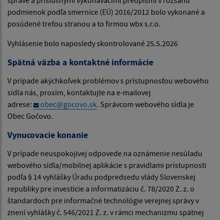
podmienok podľa smernice (EÚ) 2016/2012 bolo vykonané a
posúdené treťou stranou a to firmou wbx s.r.o.
Vyhlásenie bolo naposledy skontrolované 25.5.2026
Spätná väzba a kontaktné informácie
V prípade akýchkoľvek problémov s prístupnosťou webového
sídla nás, prosím, kontaktujte na e-mailovej
adrese:
obec@gocovo.sk
. Správcom webového sídla je
Obec Gočovo.
Vynucovacie konanie
V prípade neuspokojivej odpovede na oznámenie nesúladu
webového sídla/mobilnej aplikácie s pravidlami prístupnosti
podľa § 14 vyhlášky Úradu podpredsedu vlády Slovenskej
republiky pre investície a informatizáciu č. 78/2020 Z. z. o
štandardoch pre informačné technológie verejnej správy v
znení vyhlášky č. 546/2021 Z. z. v rámci mechanizmu spätnej