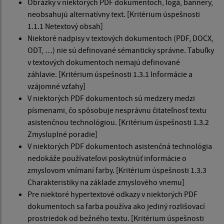
Obrázky v niektorých PDF dokumentoch, logá, bannery,
neobsahujú alternatívny text. [Kritérium úspešnosti
1.1.1 Netextový obsah]
Niektoré nadpisy v textových dokumentoch (PDF, DOCX,
ODT, …) nie sú definované sémanticky správne. Tabuľky
v textových dokumentoch nemajú definované
záhlavie. [Kritérium úspešnosti 1.3.1 Informácie a
vzájomné vzťahy]
V niektorých PDF dokumentoch sú medzery medzi
písmenami, čo spôsobuje nesprávnu čitateľnosť textu
asistenčnou technológiou. [Kritérium úspešnosti 1.3.2
Zmysluplné poradie]
V niektorých PDF dokumentoch asistenčná technológia
nedokáže používateľovi poskytnúť informácie o
zmyslovom vnímaní farby. [Kritérium úspešnosti 1.3.3
Charakteristiky na základe zmyslového vnemu]
Pre niektoré hypertextové odkazy v niektorých PDF
dokumentoch sa farba používa ako jediný rozlišovací
prostriedok od bežného textu. [Kritérium úspešnosti