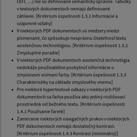
ODT, …) nie sú definované sémanticky správne. Tabuľky
v textových dokumentoch nemajú definované
záhlavie. [Kritérium úspešnosti 1.3.1 Informácie a
vzájomné vzťahy]
V niektorých PDF dokumentoch sú medzery medzi
písmenami, čo spôsobuje nesprávnu čitateľnosť textu
asistenčnou technológiou. [Kritérium úspešnosti 1.3.2
Zmysluplné poradie]
V niektorých PDF dokumentoch asistenčná technológia
nedokáže používateľovi poskytnúť informácie o
zmyslovom vnímaní farby. [Kritérium úspešnosti 1.3.3
Charakteristiky na základe zmyslového vnemu]
Pre niektoré hypertextové odkazy v niektorých PDF
dokumentoch sa farba používa ako jediný rozlišovací
prostriedok od bežného textu. [Kritérium úspešnosti
1.4.1 Používanie farieb]
Zameranie niektorých navigačných prvkov v niektorých
PDF dokumentoch nemajú dostatočný kontrast.
[Kritérium úspešnosti 1.4.3 Kontrast (minimálny)]