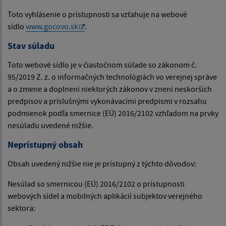
Toto vyhlásenie o prístupnosti sa vzťahuje na webové
sídlo
www.gocovo.sk
.
Stav súladu
Toto webové sídlo je v čiastočnom súlade so zákonom č.
95/2019 Z. z. o informačných technológiách vo verejnej správe
a o zmene a doplnení niektorých zákonov v znení neskorších
predpisov a príslušnými vykonávacími predpismi v rozsahu
podmienok podľa smernice (EÚ) 2016/2102 vzhľadom na prvky
nesúladu uvedené nižšie.
Neprístupný obsah
Obsah uvedený nižšie nie je prístupný z týchto dôvodov:
Nesúlad so smernicou (EÚ) 2016/2102 o prístupnosti
webových sídel a mobilných aplikácií subjektov verejného
sektora: