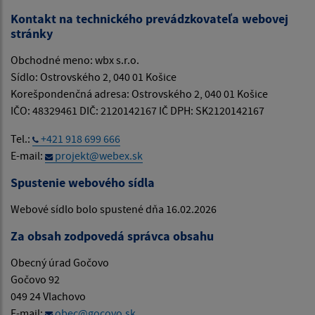
Kontakt na technického prevádzkovateľa webovej
stránky
Obchodné meno: wbx s.r.o.
Sídlo: Ostrovského 2, 040 01 Košice
Korešpondenčná adresa: Ostrovského 2, 040 01 Košice
IČO: 48329461 DIČ: 2120142167 IČ DPH: SK2120142167
Tel.:
+421 918 699 666
E-mail:
projekt@webex.sk
Spustenie webového sídla
Webové sídlo bolo spustené dňa 16.02.2026
Za obsah zodpovedá správca obsahu
Obecný úrad Gočovo
Gočovo 92
049 24 Vlachovo
E-mail:
obec@gocovo.sk