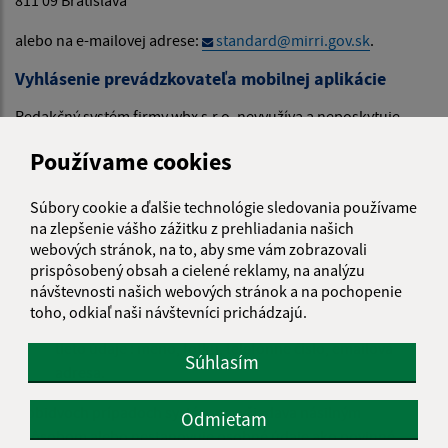
alebo na e-mailovej adrese:
standard@mirri.gov.sk
.
Vyhlásenie prevádzkovateľa mobilnej aplikácie
Redakčný systém firmy wbx s.r.o. nevyužíva a neposkytuje
údaje návštevníkov z mobilnej aplikácie tretím osobám. Tak
Používame cookies
isto ich nepredá alebo neponúkne na iné komerčné údaje.
Osobné údaje používateľov mobilnej aplikácie sú uchovávané
Súbory cookie a ďalšie technológie sledovania používame
v týchto prípadoch:
na zlepšenie vášho zážitku z prehliadania našich
webových stránok, na to, aby sme vám zobrazovali
Pri inštalácií užívateľom za účelom používania mobilnej
prispôsobený obsah a cielené reklamy, na analýzu
aplikácie uchovávame identifikačný údaj mobilného
návštevnosti našich webových stránok a na pochopenie
zariadenia.
toho, odkiaľ naši návštevníci prichádzajú.
Pri používaní mobilnej aplikácie sa môžu uchovávať
tieto údaje : meno, fotku, telefónne číslo, emailová
Súhlasím
adresa.
V obidvoch prípadoch systém nevyžiadava násilným
Odmietam
spôsobom alebo nestanovuje osobné údaje ako povinné