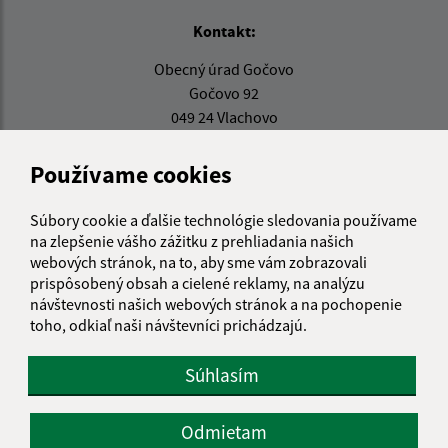
Kontakt:
Obecný úrad Gočovo
Gočovo 92
049 24 Vlachovo
obec@gocovo.sk
Používame cookies
+421 58/788 32 80
Súbory cookie a ďalšie technológie sledovania používame
IČO: 00328260
na zlepšenie vášho zážitku z prehliadania našich
webových stránok, na to, aby sme vám zobrazovali
prispôsobený obsah a cielené reklamy, na analýzu
návštevnosti našich webových stránok a na pochopenie
toho, odkiaľ naši návštevníci prichádzajú.
Súhlasím
Odmietam