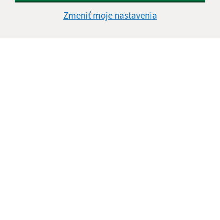
Zmeniť moje nastavenia
Informácie o stránke:
Vyhlásenie o prístupnosti
Autorské práva
Ochrana osobných údajov
Navigácia:
Vytlačiť aktuálnu stránku
Mapa stránok
Cookies
Rýchle odkazy:
Aktuality