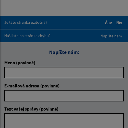
Je táto stránka užitočná?
Áno
Nie
Boli tieto 
Boli 
Našli ste na stránke chybu?
Napíšte nám
Napíšte nám:
Meno (povinné)
E-mailová adresa (povinné)
Text vašej správy (povinné)