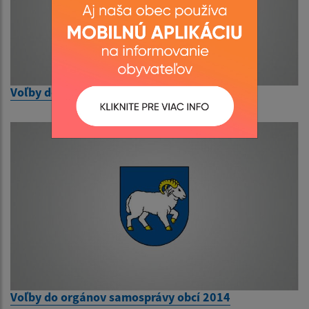
Voľby do európskeho parlamentu
Voľby do orgánov samosprávy obcí 2014