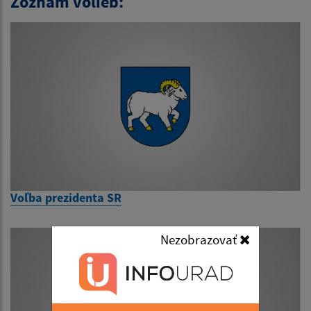
Zoznam volieb:
Voľba prezidenta SR
Nezobrazovať