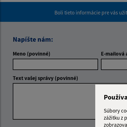
Boli tieto informácie pre vás už
Napíšte nám:
Meno (povinné)
E-mailová 
Text vašej správy (povinné)
Použív
Súbory co
zážitku z
zobrazova