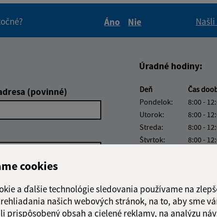
itočné?
Našli
Áno
Nie
Boli tieto informácie pre 
Boli tieto informáci
Úradné hodiny:
Deň
Čas doo
adresa (povinné)
Pondelok:
8:00 - 12
Utorok:
8:00 - 12
Streda:
8:00 - 12
Štvrtok:
8:00 - 12
Piatok:
8:00 - 12
ame cookies
okie a ďalšie technológie sledovania používame na zlepš
 prehliadania našich webových stránok, na to, aby sme v
li prispôsobený obsah a cielené reklamy, na analýzu náv