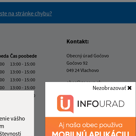
 ste na stránke chybu?
vás užitočné?
e pre vás užitočné?
Kontakt:
Obecný úrad Gočovo
beda
Čas poobede
Gočovo 92
:00
13:00 - 15:00
049 24 Vlachovo
:00
13:00 - 15:00
:00
13:00 - 15:00
obec@gocovo.sk
Nezobrazovať
:00
13:00 - 15:00
+421 58/788 32 80
:00
13:00 - 15:00
IČO: 00328260
enie vášho
ám
števnosti