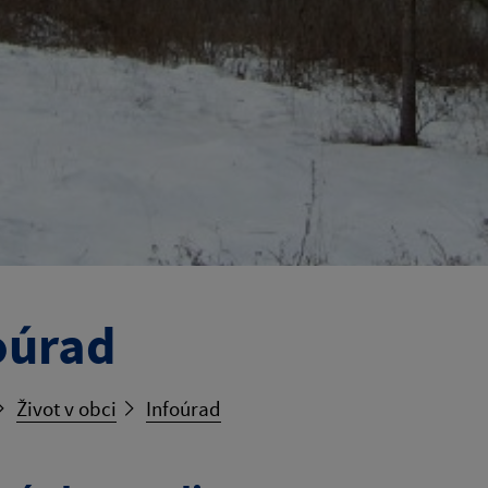
oúrad
Život v obci
Infoúrad