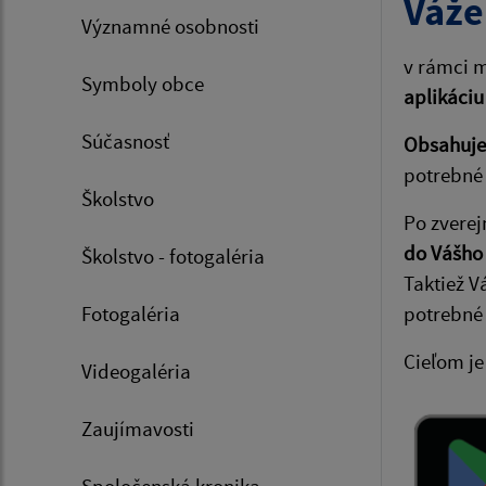
Váže
Významné osobnosti
v rámci m
Symboly obce
aplikáciu
Súčasnosť
Obsahuje 
potrebné 
Školstvo
Po zverej
do Vášho
Školstvo - fotogaléria
Taktiež V
Fotogaléria
potrebné
Cieľom je
Videogaléria
Zaujímavosti
Spoločenská kronika