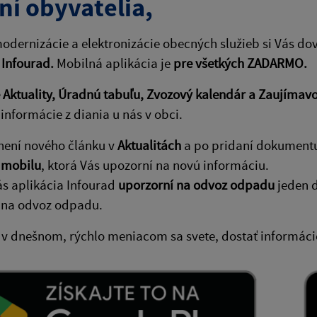
ní obyvatelia,
odernizácie a elektronizácie obecných služieb si Vás do
 Infourad.
Mobilná aplikácia je
pre všetkých ZADARMO.
Aktuality, Úradnú tabuľu, Zvozový kalendár a Zaujímavo
informácie z diania u nás v obci.
není nového článku v
Aktualitách
a po pridaní dokument
 mobilu
, ktorá Vás upozorní na novú informáciu.
ás aplikácia Infourad
uporzorní na odvoz odpadu
jeden d
 na odvoz odpadu.
 v dnešnom, rýchlo meniacom sa svete, dostať informácie