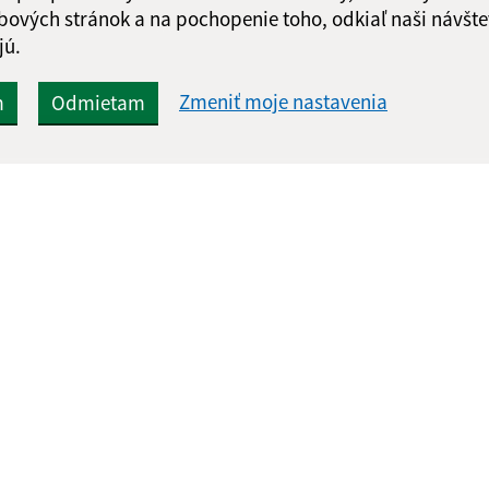
Google reCaptcha Response
bových stránok a na pochopenie toho, odkiaľ naši návšte
Odoslať správu
jú.
Zmeniť moje nastavenia
m
Odmietam