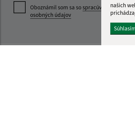
našich we
Oboznámil som sa so
spracúvaním
prichádza
osobných údajov
Súhlasí