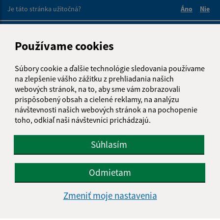
Je táto stránka užitočná?
Áno
Nie
Boli tieto 
Boli 
Našli ste na stránke chybu?
Napíšte nám
Používame cookies
Napíšte nám:
Súbory cookie a ďalšie technológie sledovania používame
Meno (povinné)
na zlepšenie vášho zážitku z prehliadania našich
webových stránok, na to, aby sme vám zobrazovali
prispôsobený obsah a cielené reklamy, na analýzu
návštevnosti našich webových stránok a na pochopenie
E-mailová adresa (povinné)
toho, odkiaľ naši návštevníci prichádzajú.
Súhlasím
Text vašej správy (povinné)
Odmietam
Zmeniť moje nastavenia