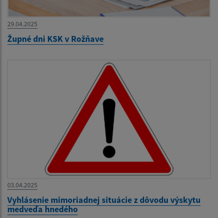
29.04.2025
Župné dni KSK v Rožňave
03.04.2025
Vyhlásenie mimoriadnej situácie z dôvodu výskytu
medveďa hnedého