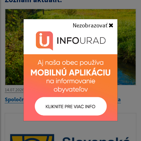
Nezobrazovať
14.07.2026
Spoločná brigáda pri čistení miestneho potoka