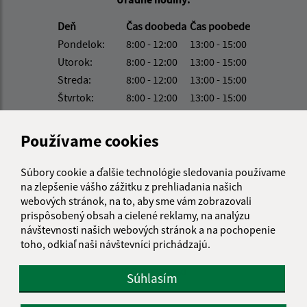
Deň
Čas doobeda
Čas poobede
Pondelok:
8:00 - 12:00
13:00 - 15:00
Utorok:
8:00 - 12:00
13:00 - 15:00
Streda:
8:00 - 12:00
13:00 - 15:00
Štvrtok:
8:00 - 12:00
13:00 - 15:00
Piatok:
8:00 - 12:00
13:00 - 15:00
Používame cookies
Kontakt:
Obecný úrad Gočovo
Súbory cookie a ďalšie technológie sledovania používame
Gočovo 92
na zlepšenie vášho zážitku z prehliadania našich
049 24 Vlachovo
webových stránok, na to, aby sme vám zobrazovali
prispôsobený obsah a cielené reklamy, na analýzu
obec@gocovo.sk
návštevnosti našich webových stránok a na pochopenie
+421 58/788 32 80
toho, odkiaľ naši návštevníci prichádzajú.
IČO: 00328260
Súhlasím