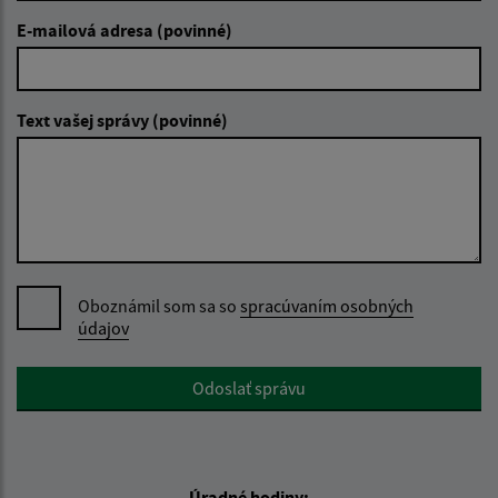
E-mailová adresa (povinné)
Text vašej správy (povinné)
Oboznámil som sa so
spracúvaním osobných
údajov
Google reCaptcha Response
Odoslať správu
Úradné hodiny: