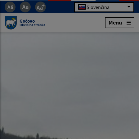
Slovenčina
Gočovo
Menu
Oficiálna stránka