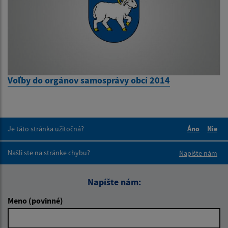
Voľby do orgánov samosprávy obcí 2014
Je táto stránka užitočná?
Áno
Nie
Boli tieto 
Boli 
Našli ste na stránke chybu?
Napíšte nám
Napíšte nám:
Meno (povinné)