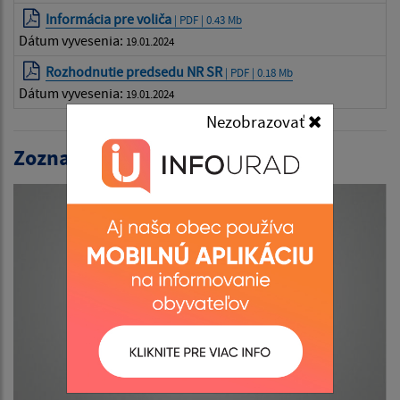
Informácia pre voliča
| PDF | 0.43 Mb
Dátum vyvesenia:
19.01.2024
Rozhodnutie predsedu NR SR
| PDF | 0.18 Mb
Dátum vyvesenia:
19.01.2024
Nezobrazovať
Zoznam volieb: