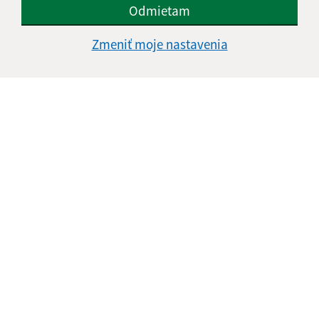
Odmietam
Zmeniť moje nastavenia
Informácie o stránke:
Vyhlásenie o prístupnosti
Autorské práva
Ochrana osobných údajov
Navigácia: