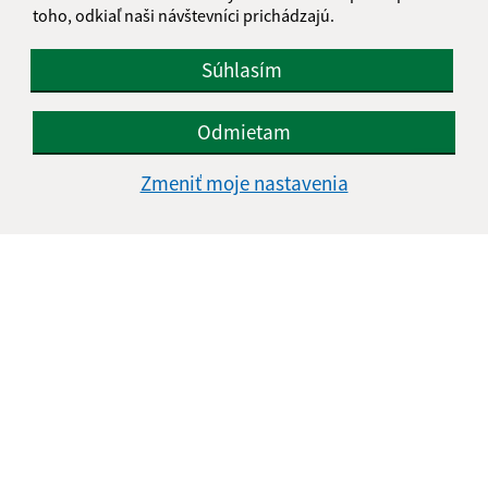
toho, odkiaľ naši návštevníci prichádzajú.
Súhlasím
Odmietam
Zmeniť moje nastavenia
Informácie o stránke:
Vyhlásenie o prístupnosti
Autorské práva
Ochrana osobných údajov