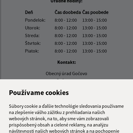
Úradné hodiny:
Deň
Čas doobeda
Čas poobede
Pondelok:
8:00 - 12:00
13:00 - 15:00
Utorok:
8:00 - 12:00
13:00 - 15:00
Streda:
8:00 - 12:00
13:00 - 15:00
Štvrtok:
8:00 - 12:00
13:00 - 15:00
Piatok:
8:00 - 12:00
13:00 - 15:00
Kontakt:
Obecný úrad Gočovo
Gočovo 92
049 24 Vlachovo
Používame cookies
obec@gocovo.sk
Súbory cookie a ďalšie technológie sledovania používame
+421 58/788 32 80
na zlepšenie vášho zážitku z prehliadania našich
IČO: 00328260
webových stránok, na to, aby sme vám zobrazovali
prispôsobený obsah a cielené reklamy, na analýzu
návštevnosti našich webových stránok a na pochopenie