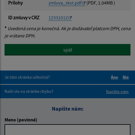
Prílohy
zmluva_skst.pdf
(PDF, 1.04MB )
ID zmluvy v CRZ
12331012
*
Uvedená cena je konečná. Ak je dodávateľ platcom DPH, cena
je vrátane DPH.
späť
Je táto stránka užitočná?
Áno
Nie
Boli tieto 
Boli 
Našli ste na stránke chybu?
Napíšte nám
Napíšte nám:
Meno (povinné)