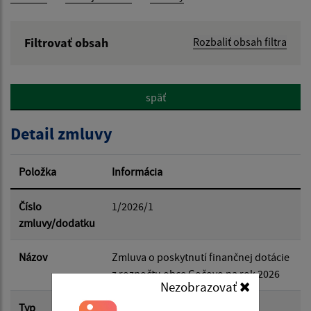
Filtrovať obsah
Rozbaliť obsah filtra
Hľadaný výraz:
späť
Hľadať v:
Detail zmluvy
Typ dátumu:
Položka
Informácia
Dátum od:
Číslo
1/2026/1
zmluvy/dodatku
Dátum do:
Názov
Zmluva o poskytnutí finančnej dotácie
z rozpočtu obce Gočovo na rok 2026
Nezobrazovať
Suma od:
Typ
Hlavná zmluva