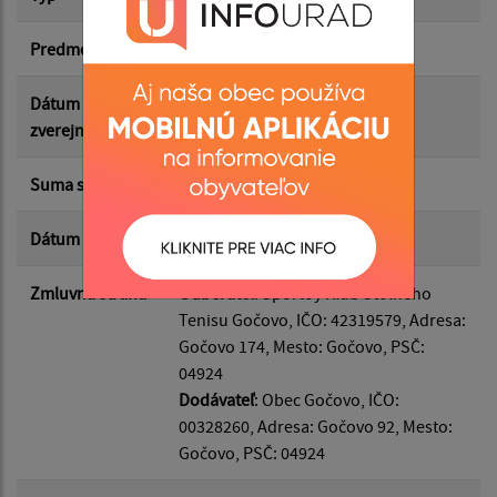
Predmet
Poskytnutie dotácie
Suma do:
Dátum
12.05.2026
zverejnenia
Typ:
Suma s DPH*
300.00 €
Dátum uzavretia
12.05.2026
Filtrovať
Reset
Zmluvná strana
Odberateľ
: Športoý Klub Stolného
Tenisu Gočovo, IČO: 42319579, Adresa:
Gočovo 174, Mesto: Gočovo, PSČ:
04924
Dodávateľ
: Obec Gočovo, IČO:
00328260, Adresa: Gočovo 92, Mesto:
Gočovo, PSČ: 04924